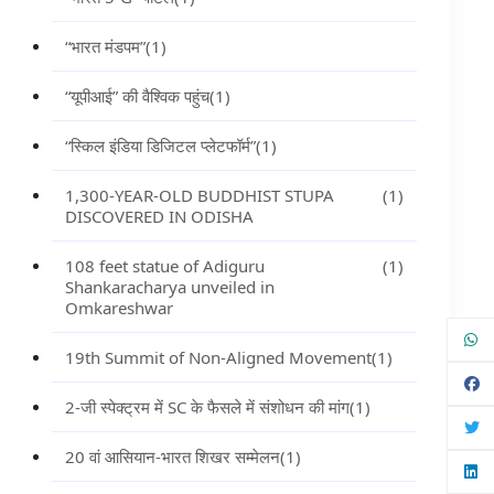
“भारत मंडपम”
(1)
“यूपीआई” की वैश्विक पहुंच
(1)
“स्किल इंडिया डिजिटल प्लेटफॉर्म”
(1)
1,300-YEAR-OLD BUDDHIST STUPA
(1)
DISCOVERED IN ODISHA
108 feet statue of Adiguru
(1)
Shankaracharya unveiled in
Omkareshwar
19th Summit of Non-Aligned Movement
(1)
2-जी स्पेक्ट्रम में SC के फैसले में संशोधन की मांग
(1)
20 वां आसियान-भारत शिखर सम्मेलन
(1)