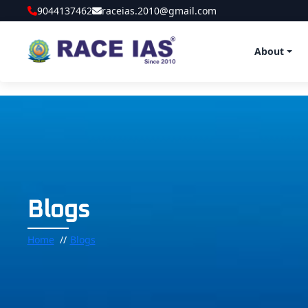
9044137462
raceias.2010@gmail.com
About
Blogs
Home
Blogs