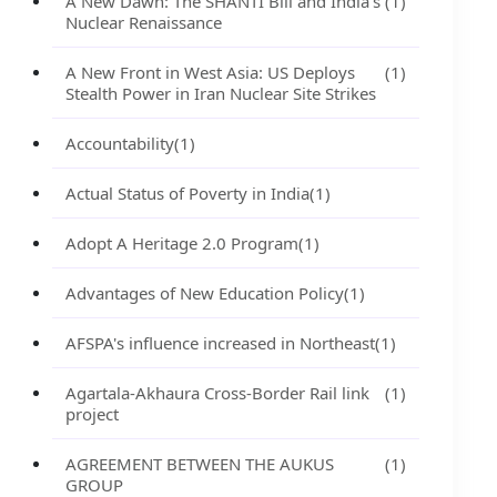
A New Dawn: The SHANTI Bill and India's
(1)
Nuclear Renaissance
A New Front in West Asia: US Deploys
(1)
Stealth Power in Iran Nuclear Site Strikes
Accountability
(1)
Actual Status of Poverty in India
(1)
Adopt A Heritage 2.0 Program
(1)
Advantages of New Education Policy
(1)
AFSPA's influence increased in Northeast
(1)
Agartala-Akhaura Cross-Border Rail link
(1)
project
AGREEMENT BETWEEN THE AUKUS
(1)
GROUP