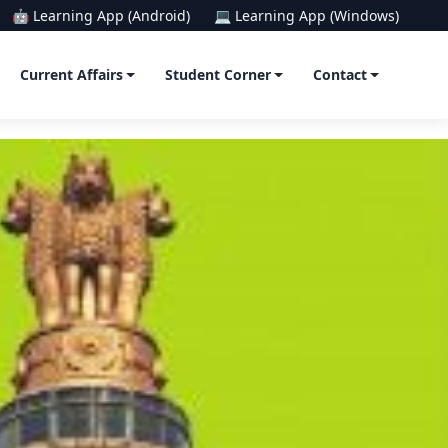
🤖 Learning App (Android)
💻 Learning App (Windows)
Current Affairs
Student Corner
Contact