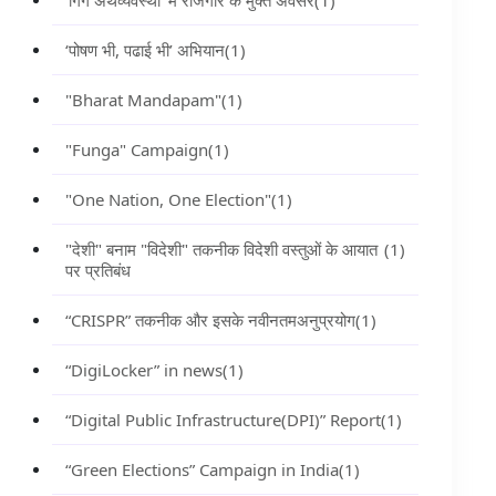
‘गिग अर्थव्यवस्था’ में रोजगार के मुक्त अवसर
(1)
‘पोषण भी, पढाई भी’ अभियान
(1)
"Bharat Mandapam"
(1)
"Funga" Campaign
(1)
"One Nation, One Election"
(1)
"देशी" बनाम "विदेशी" तकनीक विदेशी वस्तुओं के आयात
(1)
पर प्रतिबंध
“CRISPR” तकनीक और इसके नवीनतमअनुप्रयोग
(1)
“DigiLocker” in news
(1)
“Digital Public Infrastructure(DPI)” Report
(1)
“Green Elections” Campaign in India
(1)