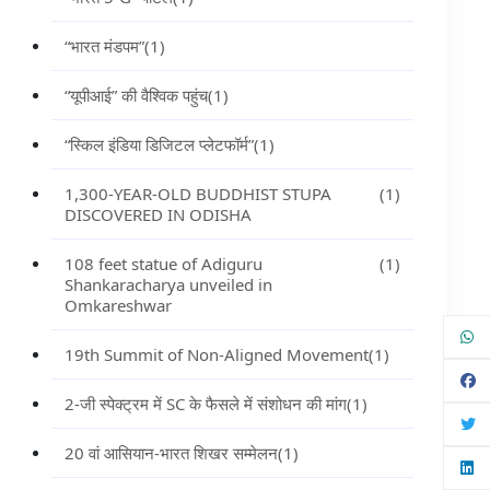
“भारत मंडपम”
(1)
“यूपीआई” की वैश्विक पहुंच
(1)
“स्किल इंडिया डिजिटल प्लेटफॉर्म”
(1)
1,300-YEAR-OLD BUDDHIST STUPA
(1)
DISCOVERED IN ODISHA
108 feet statue of Adiguru
(1)
Shankaracharya unveiled in
Omkareshwar
19th Summit of Non-Aligned Movement
(1)
2-जी स्पेक्ट्रम में SC के फैसले में संशोधन की मांग
(1)
20 वां आसियान-भारत शिखर सम्मेलन
(1)