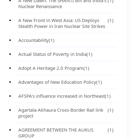
A New Dawn: The SHANTI Bill and India's
(1)
Nuclear Renaissance
A New Front in West Asia: US Deploys
(1)
Stealth Power in Iran Nuclear Site Strikes
Accountability
(1)
Actual Status of Poverty in India
(1)
Adopt A Heritage 2.0 Program
(1)
Advantages of New Education Policy
(1)
AFSPA's influence increased in Northeast
(1)
Agartala-Akhaura Cross-Border Rail link
(1)
project
AGREEMENT BETWEEN THE AUKUS
(1)
GROUP