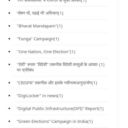
‘गिग अर्थव्यवस्था’ में रोजगार के मुक्त अवसर
(1)
‘पोषण भी, पढाई भी’ अभियान
(1)
"Bharat Mandapam"
(1)
"Funga" Campaign
(1)
"One Nation, One Election"
(1)
"देशी" बनाम "विदेशी" तकनीक विदेशी वस्तुओं के आयात
(1)
पर प्रतिबंध
“CRISPR” तकनीक और इसके नवीनतमअनुप्रयोग
(1)
“DigiLocker” in news
(1)
“Digital Public Infrastructure(DPI)” Report
(1)
“Green Elections” Campaign in India
(1)