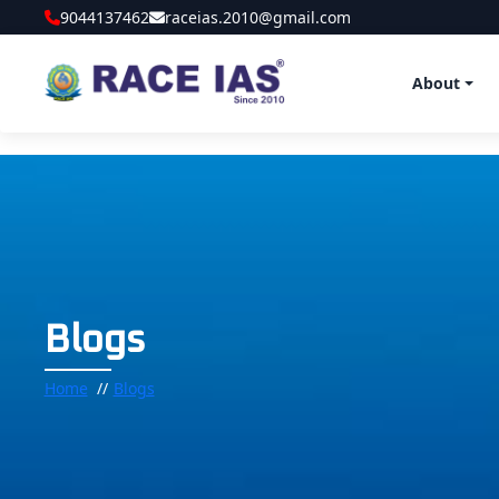
9044137462
raceias.2010@gmail.com
About
Blogs
Home
Blogs