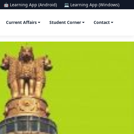
🤖 Learning App (Android)
💻 Learning App (Windows)
Current Affairs
Student Corner
Contact