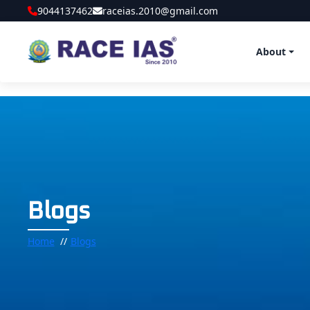
9044137462
raceias.2010@gmail.com
About
Blogs
Home
Blogs