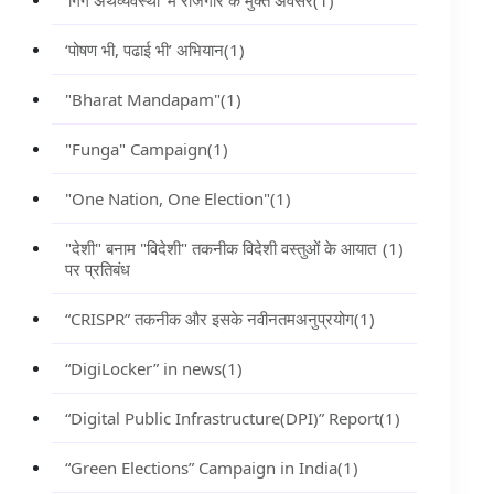
‘गिग अर्थव्यवस्था’ में रोजगार के मुक्त अवसर
(1)
‘पोषण भी, पढाई भी’ अभियान
(1)
"Bharat Mandapam"
(1)
"Funga" Campaign
(1)
"One Nation, One Election"
(1)
"देशी" बनाम "विदेशी" तकनीक विदेशी वस्तुओं के आयात
(1)
पर प्रतिबंध
“CRISPR” तकनीक और इसके नवीनतमअनुप्रयोग
(1)
“DigiLocker” in news
(1)
“Digital Public Infrastructure(DPI)” Report
(1)
“Green Elections” Campaign in India
(1)