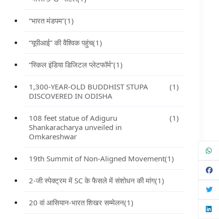
“भारत मंडपम”
(1)
“यूपीआई” की वैश्विक पहुंच
(1)
“स्किल इंडिया डिजिटल प्लेटफॉर्म”
(1)
1,300-YEAR-OLD BUDDHIST STUPA
(1)
DISCOVERED IN ODISHA
108 feet statue of Adiguru
(1)
Shankaracharya unveiled in
Omkareshwar
19th Summit of Non-Aligned Movement
(1)
2-जी स्पेक्ट्रम में SC के फैसले में संशोधन की मांग
(1)
20 वां आसियान-भारत शिखर सम्मेलन
(1)