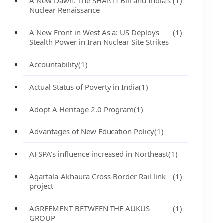
A New Dawn: The SHANTI Bill and India's
(1)
Nuclear Renaissance
A New Front in West Asia: US Deploys
(1)
Stealth Power in Iran Nuclear Site Strikes
Accountability
(1)
Actual Status of Poverty in India
(1)
Adopt A Heritage 2.0 Program
(1)
Advantages of New Education Policy
(1)
AFSPA's influence increased in Northeast
(1)
Agartala-Akhaura Cross-Border Rail link
(1)
project
AGREEMENT BETWEEN THE AUKUS
(1)
GROUP