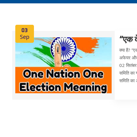
03
Sep
“एक द
क्या है? “
अफेयर और म
02 सितंबर 
समिति का ग
समिति का अ