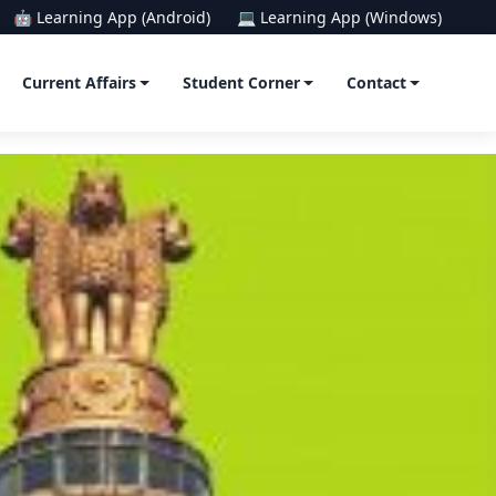
🤖 Learning App (Android)
💻 Learning App (Windows)
Current Affairs
Student Corner
Contact