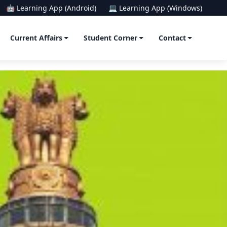
🤖 Learning App (Android)
💻 Learning App (Windows)
Current Affairs
Student Corner
Contact