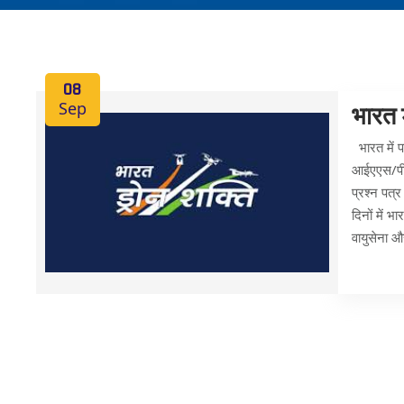
08
Sep
भारत 
भारत में 
आईएएस/पीसी
प्रश्न पत्र
दिनों में 
वायुसेना औ