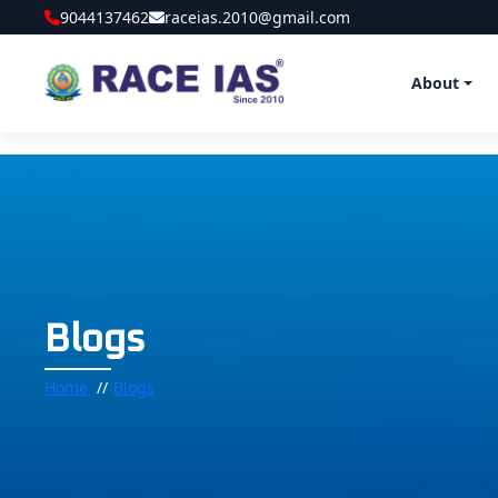
9044137462
raceias.2010@gmail.com
About
Blogs
Home
Blogs