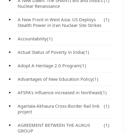
A New Dawn: The SHANTI Bill and India's
(1)
Nuclear Renaissance
A New Front in West Asia: US Deploys
(1)
Stealth Power in Iran Nuclear Site Strikes
Accountability
(1)
Actual Status of Poverty in India
(1)
Adopt A Heritage 2.0 Program
(1)
Advantages of New Education Policy
(1)
AFSPA's influence increased in Northeast
(1)
Agartala-Akhaura Cross-Border Rail link
(1)
project
AGREEMENT BETWEEN THE AUKUS
(1)
GROUP