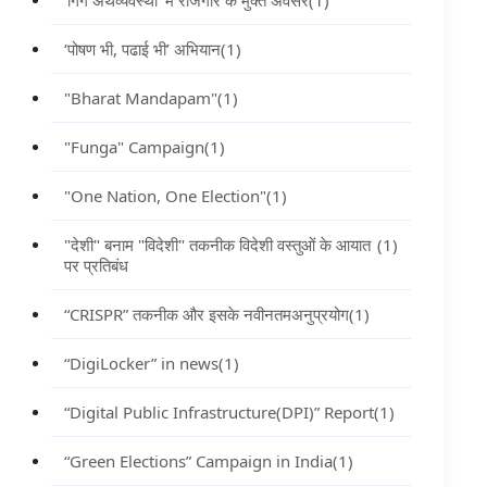
‘गिग अर्थव्यवस्था’ में रोजगार के मुक्त अवसर
(1)
‘पोषण भी, पढाई भी’ अभियान
(1)
"Bharat Mandapam"
(1)
"Funga" Campaign
(1)
"One Nation, One Election"
(1)
"देशी" बनाम "विदेशी" तकनीक विदेशी वस्तुओं के आयात
(1)
पर प्रतिबंध
“CRISPR” तकनीक और इसके नवीनतमअनुप्रयोग
(1)
“DigiLocker” in news
(1)
“Digital Public Infrastructure(DPI)” Report
(1)
“Green Elections” Campaign in India
(1)