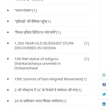
“भारत मंडपम”
(1)
“यूपीआई” की वैश्विक पहुंच
(1)
“स्किल इंडिया डिजिटल प्लेटफॉर्म”
(1)
1,300-YEAR-OLD BUDDHIST STUPA
(1)
DISCOVERED IN ODISHA
108 feet statue of Adiguru
(1)
Shankaracharya unveiled in
Omkareshwar
19th Summit of Non-Aligned Movement
(1)
2-जी स्पेक्ट्रम में SC के फैसले में संशोधन की मांग
(1)
20 वां आसियान-भारत शिखर सम्मेलन
(1)