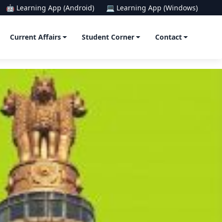
🤖 Learning App (Android)
💻 Learning App (Windows)
Current Affairs
Student Corner
Contact