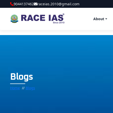
9044137462
raceias.2010@gmail.com
About
Blogs
Home
Blogs