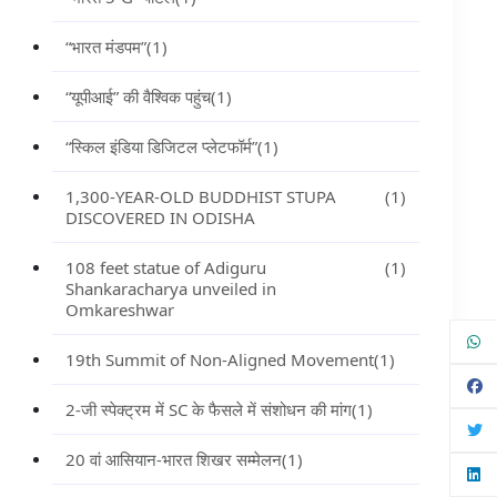
“भारत मंडपम”
(1)
“यूपीआई” की वैश्विक पहुंच
(1)
“स्किल इंडिया डिजिटल प्लेटफॉर्म”
(1)
1,300-YEAR-OLD BUDDHIST STUPA
(1)
DISCOVERED IN ODISHA
108 feet statue of Adiguru
(1)
Shankaracharya unveiled in
Omkareshwar
19th Summit of Non-Aligned Movement
(1)
2-जी स्पेक्ट्रम में SC के फैसले में संशोधन की मांग
(1)
20 वां आसियान-भारत शिखर सम्मेलन
(1)