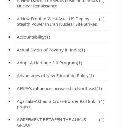
A New Dawn: The SHANTI Bill and India's
(1)
Nuclear Renaissance
A New Front in West Asia: US Deploys
(1)
Stealth Power in Iran Nuclear Site Strikes
Accountability
(1)
Actual Status of Poverty in India
(1)
Adopt A Heritage 2.0 Program
(1)
Advantages of New Education Policy
(1)
AFSPA's influence increased in Northeast
(1)
Agartala-Akhaura Cross-Border Rail link
(1)
project
AGREEMENT BETWEEN THE AUKUS
(1)
GROUP