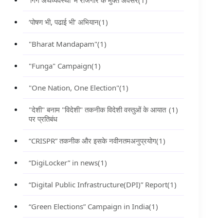
‘गिग अर्थव्यवस्था’ में रोजगार के मुक्त अवसर
(1)
‘पोषण भी, पढाई भी’ अभियान
(1)
"Bharat Mandapam"
(1)
"Funga" Campaign
(1)
"One Nation, One Election"
(1)
"देशी" बनाम "विदेशी" तकनीक विदेशी वस्तुओं के आयात
(1)
पर प्रतिबंध
“CRISPR” तकनीक और इसके नवीनतमअनुप्रयोग
(1)
“DigiLocker” in news
(1)
“Digital Public Infrastructure(DPI)” Report
(1)
“Green Elections” Campaign in India
(1)