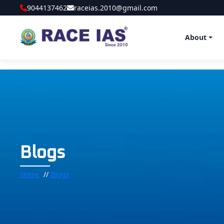
9044137462
raceias.2010@gmail.com
About
Blogs
Home
Blogs