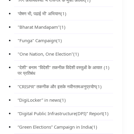
‘गिग अर्थव्यवस्था’ में रोजगार के मुक्त अवसर
(1)
‘पोषण भी, पढाई भी’ अभियान
(1)
"Bharat Mandapam"
(1)
"Funga" Campaign
(1)
"One Nation, One Election"
(1)
"देशी" बनाम "विदेशी" तकनीक विदेशी वस्तुओं के आयात
(1)
पर प्रतिबंध
“CRISPR” तकनीक और इसके नवीनतमअनुप्रयोग
(1)
“DigiLocker” in news
(1)
“Digital Public Infrastructure(DPI)” Report
(1)
“Green Elections” Campaign in India
(1)