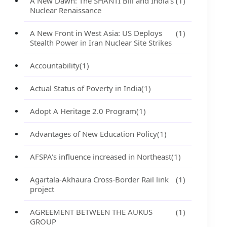
A New Dawn: The SHANTI Bill and India's
(1)
Nuclear Renaissance
A New Front in West Asia: US Deploys
(1)
Stealth Power in Iran Nuclear Site Strikes
Accountability
(1)
Actual Status of Poverty in India
(1)
Adopt A Heritage 2.0 Program
(1)
Advantages of New Education Policy
(1)
AFSPA's influence increased in Northeast
(1)
Agartala-Akhaura Cross-Border Rail link
(1)
project
AGREEMENT BETWEEN THE AUKUS
(1)
GROUP