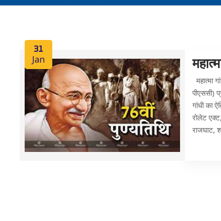
31
Jan
महात्म
महात्मा गा
पीएससी) प्र
गांधी का 
रोलेट एक्ट
राजघाट, शह