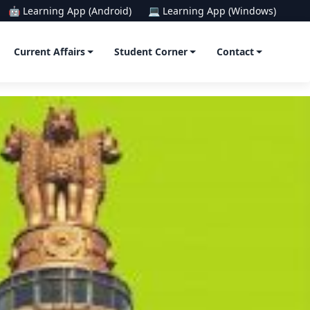
🤖 Learning App (Android)
💻 Learning App (Windows)
Current Affairs
Student Corner
Contact