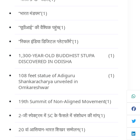
“भारत मंडपम”
(1)
“यूपीआई” की वैश्विक पहुंच
(1)
“स्किल इंडिया डिजिटल प्लेटफॉर्म”
(1)
1,300-YEAR-OLD BUDDHIST STUPA
(1)
DISCOVERED IN ODISHA
108 feet statue of Adiguru
(1)
Shankaracharya unveiled in
Omkareshwar
19th Summit of Non-Aligned Movement
(1)
2-जी स्पेक्ट्रम में SC के फैसले में संशोधन की मांग
(1)
20 वां आसियान-भारत शिखर सम्मेलन
(1)