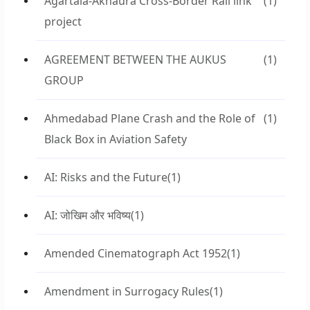
Agartala-Akhaura Cross-Border Rail link
(1)
project
AGREEMENT BETWEEN THE AUKUS
(1)
GROUP
Ahmedabad Plane Crash and the Role of
(1)
Black Box in Aviation Safety
AI: Risks and the Future
(1)
AI: जोखिम और भविष्य
(1)
Amended Cinematograph Act 1952
(1)
Amendment in Surrogacy Rules
(1)