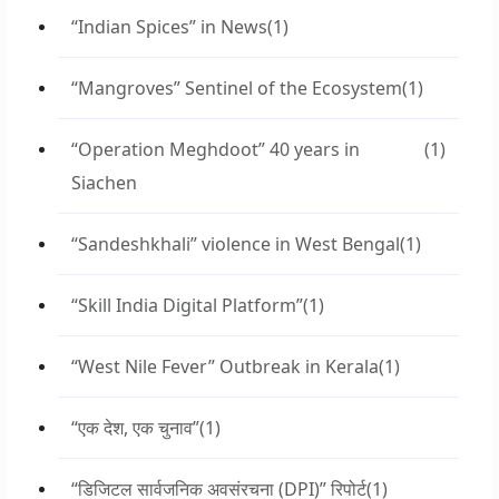
“Indian Spices” in News
(1)
“Mangroves” Sentinel of the Ecosystem
(1)
“Operation Meghdoot” 40 years in
(1)
Siachen
“Sandeshkhali” violence in West Bengal
(1)
“Skill India Digital Platform”
(1)
“West Nile Fever” Outbreak in Kerala
(1)
“एक देश, एक चुनाव”
(1)
“डिजिटल सार्वजनिक अवसंरचना (DPI)” रिपोर्ट
(1)