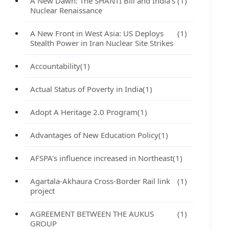
A New Dawn: The SHANTI Bill and India's
(1)
Nuclear Renaissance
A New Front in West Asia: US Deploys
(1)
Stealth Power in Iran Nuclear Site Strikes
Accountability
(1)
Actual Status of Poverty in India
(1)
Adopt A Heritage 2.0 Program
(1)
Advantages of New Education Policy
(1)
AFSPA's influence increased in Northeast
(1)
Agartala-Akhaura Cross-Border Rail link
(1)
project
AGREEMENT BETWEEN THE AUKUS
(1)
GROUP