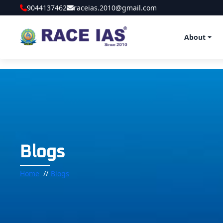
9044137462
raceias.2010@gmail.com
About
Blogs
Home
Blogs