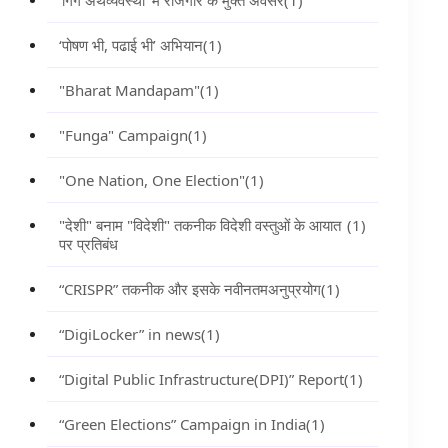
‘गिग अर्थव्यवस्था’ में रोजगार के मुक्त अवसर
(1)
‘पोषण भी, पढाई भी’ अभियान
(1)
"Bharat Mandapam"
(1)
"Funga" Campaign
(1)
"One Nation, One Election"
(1)
"देशी" बनाम "विदेशी" तकनीक विदेशी वस्तुओं के आयात
(1)
पर प्रतिबंध
“CRISPR” तकनीक और इसके नवीनतमअनुप्रयोग
(1)
“DigiLocker” in news
(1)
“Digital Public Infrastructure(DPI)” Report
(1)
“Green Elections” Campaign in India
(1)