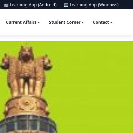
🤖 Learning App (Android)
💻 Learning App (Windows)
Current Affairs
Student Corner
Contact