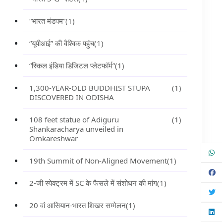
“भारत मंडपम”
(1)
“यूपीआई” की वैश्विक पहुंच
(1)
“स्किल इंडिया डिजिटल प्लेटफॉर्म”
(1)
1,300-YEAR-OLD BUDDHIST STUPA
(1)
DISCOVERED IN ODISHA
108 feet statue of Adiguru
(1)
Shankaracharya unveiled in
Omkareshwar
19th Summit of Non-Aligned Movement
(1)
2-जी स्पेक्ट्रम में SC के फैसले में संशोधन की मांग
(1)
20 वां आसियान-भारत शिखर सम्मेलन
(1)